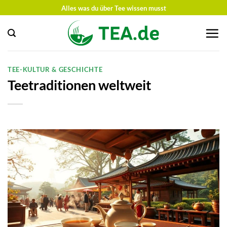
Zum
Alles was du über Tee wissen musst
Inhalt
springen
TEE-KULTUR & GESCHICHTE
Teetraditionen weltweit