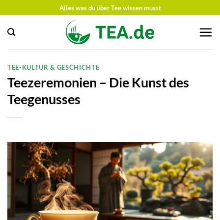
Zum
Alles was du über Tee wissen musst
Inhalt
springen
TEE-KULTUR & GESCHICHTE
Teezeremonien – Die Kunst des
Teegenusses