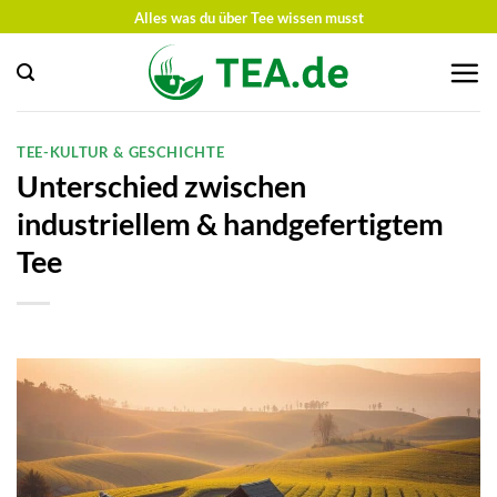
Zum
Alles was du über Tee wissen musst
Inhalt
springen
TEE-KULTUR & GESCHICHTE
Unterschied zwischen
industriellem & handgefertigtem
Tee