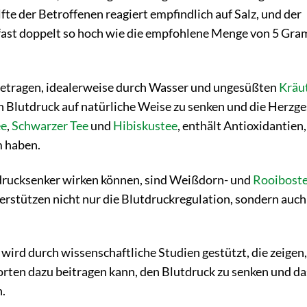
e der Betroffenen reagiert empfindlich auf Salz, und der
 fast doppelt so hoch wie die empfohlene Menge von 5 Gr
r betragen, idealerweise durch Wasser und ungesüßten
Kräu
n Blutdruck auf natürliche Weise zu senken und die Herzg
ee
,
Schwarzer Tee
und
Hibiskustee
, enthält Antioxidantien,
m haben.
tdrucksenker wirken können, sind Weißdorn- und
Rooibost
rstützen nicht nur die Blutdruckregulation, sondern auch
ird durch wissenschaftliche Studien gestützt, die zeigen,
ten dazu beitragen kann, den Blutdruck zu senken und da
n.