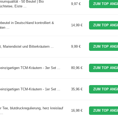
qualität - 50 Beutel | Bio
9,97 €
ZUM TOP ANG
chtetee, Eiste ...
eutel in Deutschland kontrolliert &
14,99 €
ZUM TOP ANG
ten ...
Mariendistel und Bitterkräutern ...
9,99 €
ZUM TOP ANG
nzigartigen TCM-Kräutern - 3er Set ...
80,96 €
ZUM TOP ANG
nzigartigen TCM-Kräutern - 1er Set ...
35,96 €
ZUM TOP ANG
r Tee, blutdruckregulierung, herz kreislauf
16,98 €
ZUM TOP ANG
..