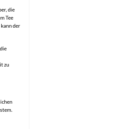
er, die
em Tee
 kann der
die
t zu
lichen
ystem.