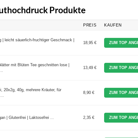
Bluthochdruck Produkte
PREIS
KAUFEN
 | leicht säuerlich-fruchtiger Geschmack |
18,95 €
ZUM TOP ANG
ätter mit Blüten Tee geschnitten lose |
13,49 €
ZUM TOP ANG
..
, 20x2g, 40g, mehrere Kräuter, für
8,90 €
ZUM TOP ANG
...
 | Glutenfrei | Laktosefrei ...
2,35 €
ZUM TOP ANG