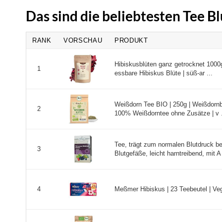
Das sind die beliebtesten Tee 
RANK
VORSCHAU
PRODUKT
Hibiskusblüten ganz getrocknet 1000g
1
essbare Hibiskus Blüte | süß-ar ...
Weißdorn Tee BIO | 250g | Weißdornbl
2
100% Weißdorntee ohne Zusätze | v .
Tee, trägt zum normalen Blutdruck bei
3
Blutgefäße, leicht harntreibend, mit A 
Meßmer Hibiskus | 23 Teebeutel | Vegan
4