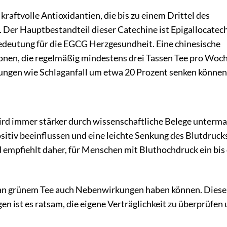
kraftvolle Antioxidantien, die bis zu einem Drittel des
Der Hauptbestandteil dieser Catechine ist Epigallocatech
edeutung für die EGCG Herzgesundheit. Eine chinesische
sonen, die regelmäßig mindestens drei Tassen Tee pro Woc
kungen wie Schlaganfall um etwa 20 Prozent senken können
d immer stärker durch wissenschaftliche Belege unterma
sitiv beeinflussen und eine leichte Senkung des Blutdruck
empfiehlt daher, für Menschen mit Bluthochdruck ein bis 
 an grünem Tee auch Nebenwirkungen haben können. Diese
 ist es ratsam, die eigene Verträglichkeit zu überprüfen