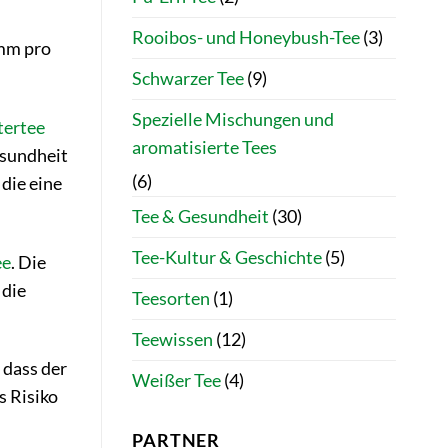
Rooibos- und Honeybush-Tee
(3)
amm pro
Schwarzer Tee
(9)
Spezielle Mischungen und
tertee
aromatisierte Tees
esundheit
(6)
 die eine
Tee & Gesundheit
(30)
Tee-Kultur & Geschichte
(5)
ee
. Die
 die
Teesorten
(1)
Teewissen
(12)
 dass der
Weißer Tee
(4)
s Risiko
PARTNER