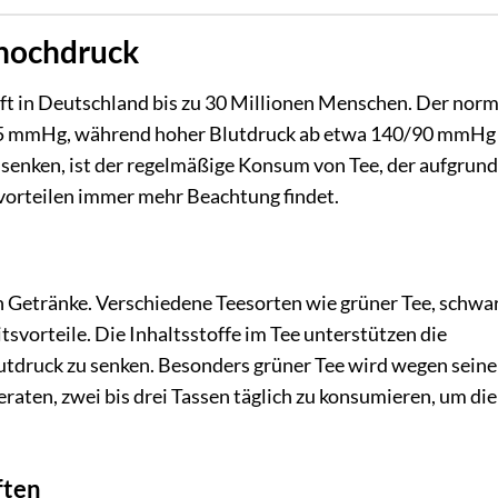
thochdruck
fft in Deutschland bis zu 30 Millionen Menschen. Der nor
5 mmHg, während hoher Blutdruck ab etwa 140/90 mmHg d
u senken, ist der regelmäßige Konsum von Tee, der aufgrund
orteilen immer mehr Beachtung findet.
n Getränke. Verschiedene Teesorten wie grüner Tee, schwa
vorteile. Die Inhaltsstoffe im Tee unterstützen die
utdruck zu senken. Besonders grüner Tee wird wegen seine
aten, zwei bis drei Tassen täglich zu konsumieren, um die
ften