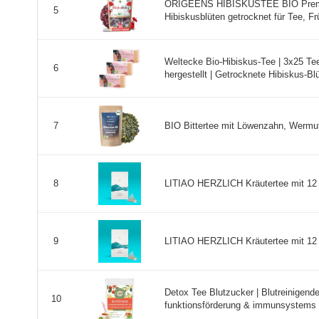
ORIGEENS HIBISKUSTEE BIO Premium
5
Hibiskusblüten getrocknet für Tee, Frü
Weltecke Bio-Hibiskus-Tee | 3x25 Teeb
6
hergestellt | Getrocknete Hibiskus-Blü
BIO Bittertee mit Löwenzahn, Wermut, 
7
LITIAO HERZLICH Kräutertee mit 12 ei
8
LITIAO HERZLICH Kräutertee mit 12 ei
9
Detox Tee Blutzucker | Blutreinigende
10
funktionsförderung & immunsystems .