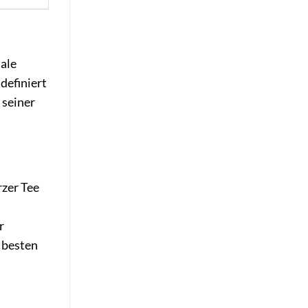
male
efiniert
 seiner
rzer Tee
r
 besten