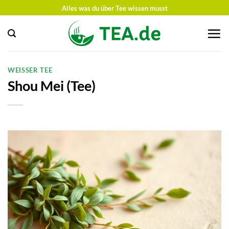
Zum
Alles was du über Tee wissen musst
Inhalt
springen
WEISSER TEE
Shou Mei (Tee)